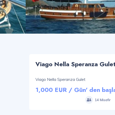
Viago Nella Speranza Gule
Viago Nella Speranza Gulet
1,000 EUR / Gün' den başla
14 Misafir