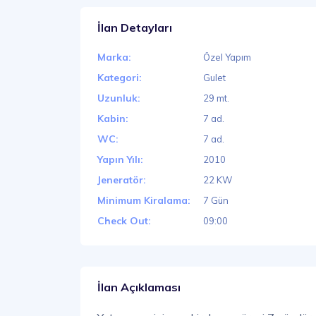
İlan Detayları
Marka:
Özel Yapım
Kategori:
Gulet
Uzunluk:
29 mt.
Kabin:
7 ad.
WC:
7 ad.
Yapın Yılı:
2010
Jeneratör:
22 KW
Minimum Kiralama:
7 Gün
Check Out:
09:00
İlan Açıklaması