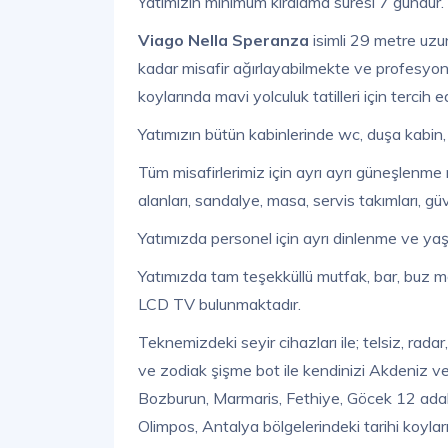
Yatımızın minimum kiralama süresi 7 gündür.
Viago Nella Speranza
isimli 29 metre uzu
kadar misafir ağırlayabilmekte ve profesyon
koylarında mavi yolculuk tatilleri için tercih ed
Yatımızın bütün kabinlerinde wc, duşa kabin,
Tüm misafirlerimiz için ayrı ayrı güneşlenme
alanları, sandalye, masa, servis takımları, g
Yatımızda personel için ayrı dinlenme ve yaş
Yatımızda tam teşekküllü mutfak, bar, buz ma
LCD TV bulunmaktadır.
Teknemizdeki seyir cihazları ile; telsiz, radar
ve zodiak şişme bot ile kendinizi Akdeniz 
Bozburun, Marmaris, Fethiye, Göcek 12 adala
Olimpos, Antalya bölgelerindeki tarihi koyl