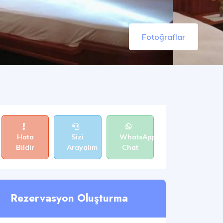
Fotoğraflar
Hata
Sizi
WhatsApp
Bildir
Arayalım
Chat
Rezervasyon Oluşturma