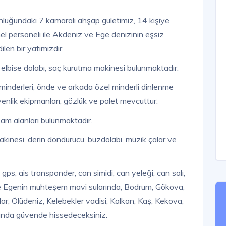
nluğundaki 7 kamaralı ahşap guletimiz, 14 kişiye
el personeli ile Akdeniz ve Ege denizinin eşsiz
ilen bir yatımızdır.
 elbise dolabı, saç kurutma makinesi bulunmaktadır.
 minderleri, önde ve arkada özel minderli dinlenme
üvenlik ekipmanları, gözlük ve palet mevcuttur.
am alanları bulunmaktadır.
kinesi, derin dondurucu, buzdolabı, müzik çalar ve
, gps, ais transponder, can simidi, can yeleği, can salı,
ve Egenin muhteşem mavi sularında, Bodrum, Gökova,
r, Ölüdeniz, Kelebekler vadisi, Kalkan, Kaş, Kekova,
arında güvende hissedeceksiniz.