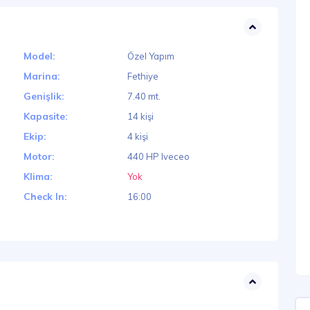
Model:
Özel Yapım
Marina:
Fethiye
Genişlik:
7.40 mt.
Kapasite:
14 kişi
Ekip:
4 kişi
Motor:
440 HP Iveceo
Klima:
Yok
Check In:
16:00