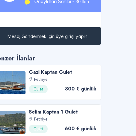
Onaylı İlan Sahibi -
30 İlan
Mesaj Göndermek için üye girişi yapın
nzer İlanlar
Gazi Kaptan Gulet
Fethiye
800 € günlük
Gulet
Selim Kaptan 1 Gulet
Fethiye
600 € günlük
Gulet