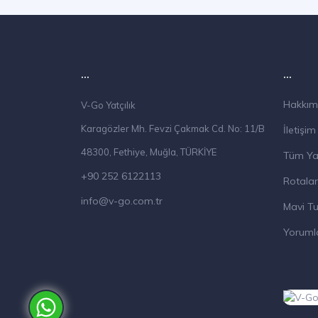
...
...
Hakkım
V-Go Yatçılık
Karagözler Mh. Fevzi Çakmak Cd. No: 11/B
İletişim
48300, Fethiye, Muğla, TÜRKİYE
Tüm Ya
+90 252 6122113
Rotalar
info@v-go.com.tr
Mavi Tu
Yoruml