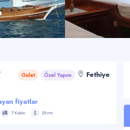
t
Fethiye
Gulet
Özel Yapım
yan fiyatlar
7 Kabin
29 mt.