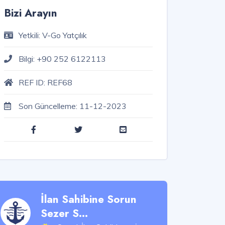
Bizi Arayın
Yetkili:
V-Go Yatçılık
Bilgi:
+90 252 6122113
REF ID:
REF68
Son Güncelleme:
11-12-2023
İlan Sahibine Sorun
Sezer S...