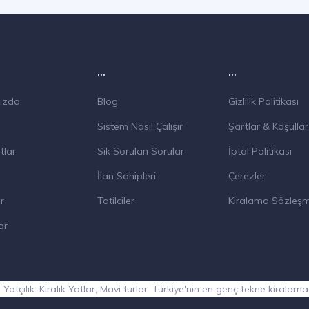
...
...
ızda
Blog
Gizlilik Politikası
Sistem Nasıl Çalışır
Şartlar & Koşullar
tlar
Sık Sorulan Sorular
İptal Politikası
İlan Sahipleri
Çerezler
r
Tatilciler
Kiralama Sözleşm
ar