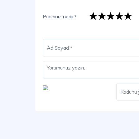
★
★
★
★
★
★
★
★
★
★
★
★
★
★
★
Puanınız nedir?