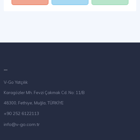
...
V-Go Yatçılık
Karagözler Mh. Fevzi Çakmak Cd. No: 11/B
48300, Fethiye, Muğla, TÜRKİYE
+90 252 6122113
info@v-go.com.tr