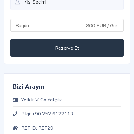
Bugün
800 EUR / Gün
Rezerve Et
Bizi Arayın
Yetkili:
V-Go Yatçılık
Bilgi:
+90 252 6122113
REF ID:
REF20