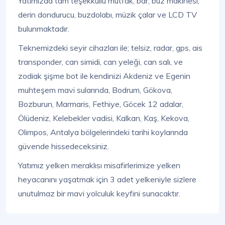
Yatımızda tam teşekküllü mutfak, bar, buz makinesi,
derin dondurucu, buzdolabı, müzik çalar ve LCD TV
bulunmaktadır.
Teknemizdeki seyir cihazları ile; telsiz, radar, gps, ais
transponder, can simidi, can yeleği, can salı, ve
zodiak şişme bot ile kendinizi Akdeniz ve Egenin
muhteşem mavi sularında, Bodrum, Gökova,
Bozburun, Marmaris, Fethiye, Göcek 12 adalar,
Ölüdeniz, Kelebekler vadisi, Kalkan, Kaş, Kekova,
Olimpos, Antalya bölgelerindeki tarihi koylarında
güvende hissedeceksiniz.
Yatımız yelken meraklısı misafirlerimize yelken
heyacanını yaşatmak için 3 adet yelkeniyle sizlere
unutulmaz bir mavi yolculuk keyfini sunacaktır.