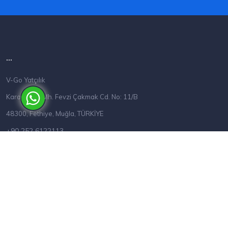
...
V-Go Yatçılık
Karagözler Mh. Fevzi Çakmak Cd. No: 11/B
48300, Fethiye, Muğla, TÜRKİYE
+90 252 6122113
info@v-go.com.tr
...
Hakkımızda