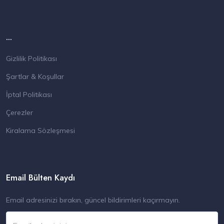
...
Gizlilik Politikası
Şartlar & Koşullar
İptal Politikası
Çerezler
Kiralama Sözleşmesi
Email Bülten Kaydı
Email adresinizi bırakın, güncel bildirimleri kaçırmayın.