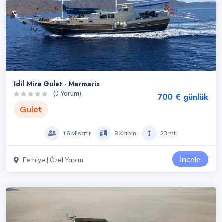
Idil Mira Gulet - Marmaris
(0 Yorum)
700 € günlük
Gulet
16 Misafir
8 Kabin
23 mt.
İncele
Fethiye | Özel Yapım