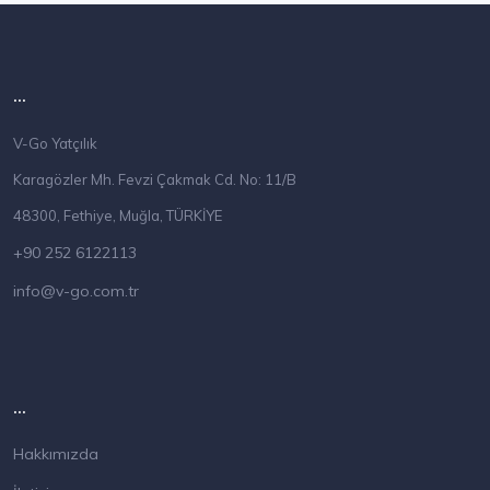
...
V-Go Yatçılık
Karagözler Mh. Fevzi Çakmak Cd. No: 11/B
48300, Fethiye, Muğla, TÜRKİYE
+90 252 6122113
info@v-go.com.tr
...
Hakkımızda