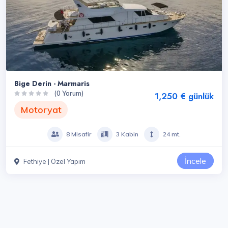
Bige Derin - Marmaris
(0 Yorum)
1,250 € günlük
Motoryat
8 Misafir
3 Kabin
24 mt.
İncele
Fethiye | Özel Yapım