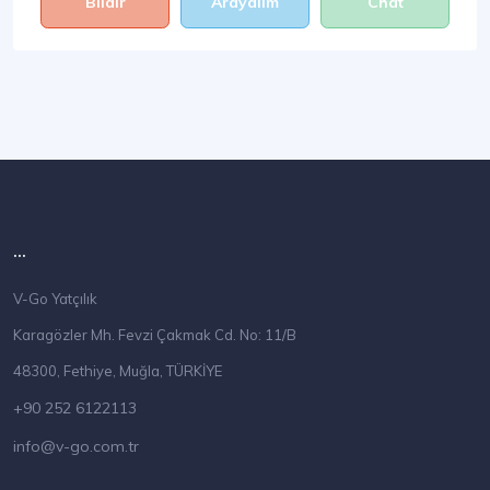
Bildir
Arayalım
Chat
...
V-Go Yatçılık
Karagözler Mh. Fevzi Çakmak Cd. No: 11/B
48300, Fethiye, Muğla, TÜRKİYE
+90 252 6122113
info@v-go.com.tr