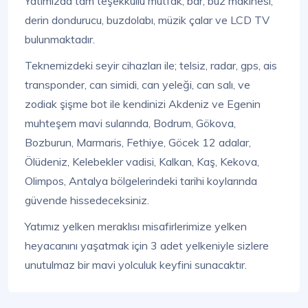
Yatımızda tam teşekküllü mutfak, bar, buz makinesi,
derin dondurucu, buzdolabı, müzik çalar ve LCD TV
bulunmaktadır.
Teknemizdeki seyir cihazları ile; telsiz, radar, gps, ais
transponder, can simidi, can yeleği, can salı, ve
zodiak şişme bot ile kendinizi Akdeniz ve Egenin
muhteşem mavi sularında, Bodrum, Gökova,
Bozburun, Marmaris, Fethiye, Göcek 12 adalar,
Ölüdeniz, Kelebekler vadisi, Kalkan, Kaş, Kekova,
Olimpos, Antalya bölgelerindeki tarihi koylarında
güvende hissedeceksiniz.
Yatımız yelken meraklısı misafirlerimize yelken
heyacanını yaşatmak için 3 adet yelkeniyle sizlere
unutulmaz bir mavi yolculuk keyfini sunacaktır.