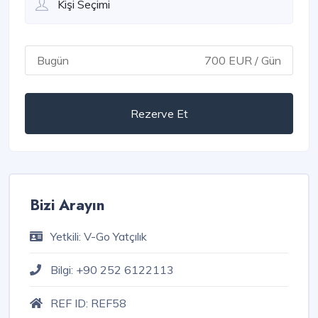
Bugün
700 EUR / Gün
Rezerve Et
Bizi Arayın
Yetkili:
V-Go Yatçılık
Bilgi:
+90 252 6122113
REF ID:
REF58