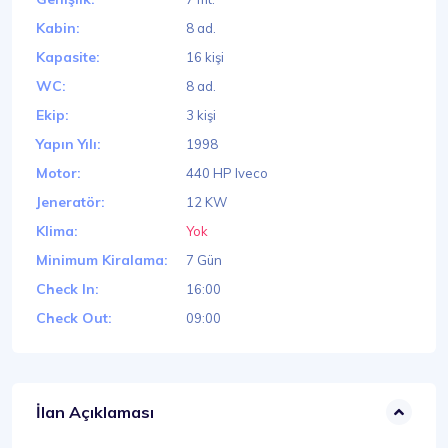
Kabin:
8 ad.
Kapasite:
16 kişi
WC:
8 ad.
Ekip:
3 kişi
Yapın Yılı:
1998
Motor:
440 HP Iveco
Jeneratör:
12 KW
Klima:
Yok
Minimum Kiralama:
7 Gün
Check In:
16:00
Check Out:
09:00
İlan Açıklaması