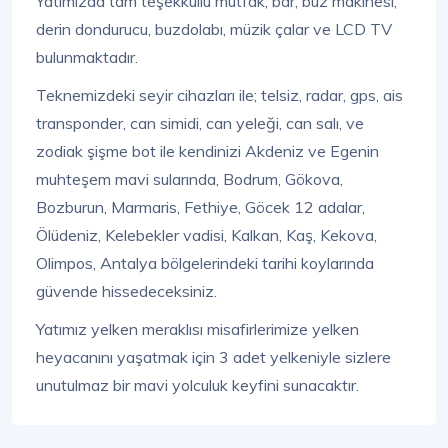
Yatımızda tam teşekküllü mutfak, bar, buz makinesi,
derin dondurucu, buzdolabı, müzik çalar ve LCD TV
bulunmaktadır.
Teknemizdeki seyir cihazları ile; telsiz, radar, gps, ais
transponder, can simidi, can yeleği, can salı, ve
zodiak şişme bot ile kendinizi Akdeniz ve Egenin
muhteşem mavi sularında, Bodrum, Gökova,
Bozburun, Marmaris, Fethiye, Göcek 12 adalar,
Ölüdeniz, Kelebekler vadisi, Kalkan, Kaş, Kekova,
Olimpos, Antalya bölgelerindeki tarihi koylarında
güvende hissedeceksiniz.
Yatımız yelken meraklısı misafirlerimize yelken
heyacanını yaşatmak için 3 adet yelkeniyle sizlere
unutulmaz bir mavi yolculuk keyfini sunacaktır.