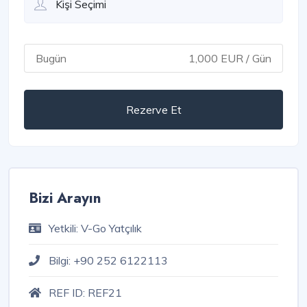
Bugün
1,000 EUR / Gün
Rezerve Et
Bizi Arayın
Yetkili:
V-Go Yatçılık
Bilgi:
+90 252 6122113
REF ID:
REF21