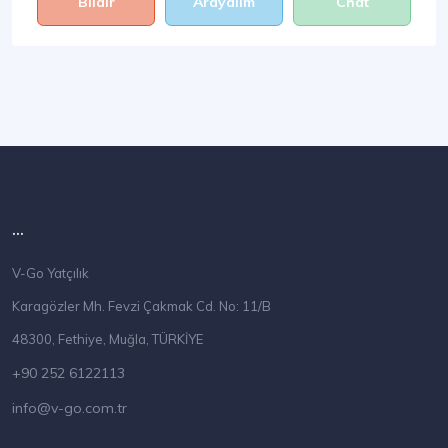
Bildir
Arayalım
Chat
...
V-Go Yatçılık
Karagözler Mh. Fevzi Çakmak Cd. No: 11/B
48300, Fethiye, Muğla, TÜRKİYE
+90 252 6122113
info@v-go.com.tr