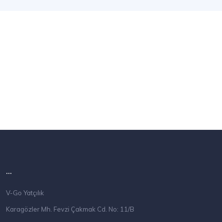
...
V-Go Yatçılık
Karagözler Mh. Fevzi Çakmak Cd. No: 11/B