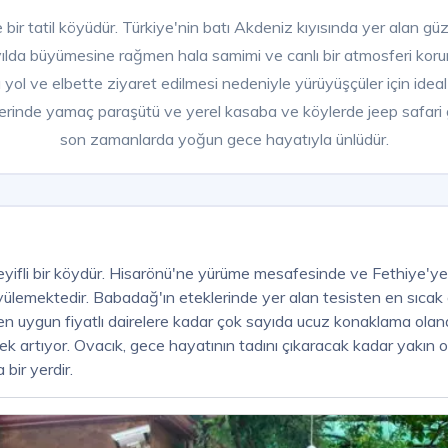
ir tatil köyüdür. Türkiye'nin batı Akdeniz kıyısında yer alan güzel 
aç yılda büyümesine rağmen hala samimi ve canlı bir atmosferi kor
ol ve elbette ziyaret edilmesi nedeniyle yürüyüşçüler için ideal 
erinde yamaç paraşütü ve yerel kasaba ve köylerde jeep safari g
son zamanlarda yoğun gece hayatıyla ünlüdür.
yifli bir köydür. Hisarönü'ne yürüme mesafesinde ve Fethiye'ye y
ülemektedir. Babadağ'ın eteklerinde yer alan tesisten en sıcak a
den uygun fiyatlı dairelere kadar çok sayıda ucuz konaklama ola
erek artıyor. Ovacık, gece hayatının tadını çıkaracak kadar yakı
 bir yerdir.