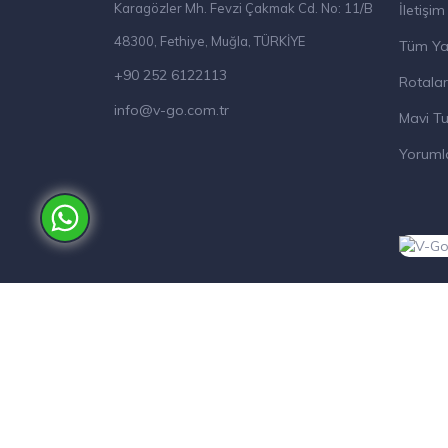
Karagözler Mh. Fevzi Çakmak Cd. No: 11/B
İletişim
48300, Fethiye, Muğla, TÜRKİYE
Tüm Ya
+90 252 6122113
Rotalar
info@v-go.com.tr
Mavi Tu
Yoruml