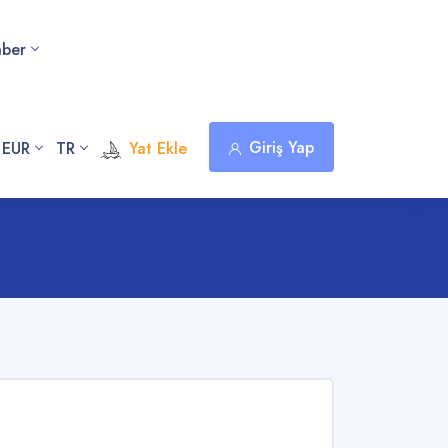
hber
Giriş Yap
 EUR
TR
Yat Ekle