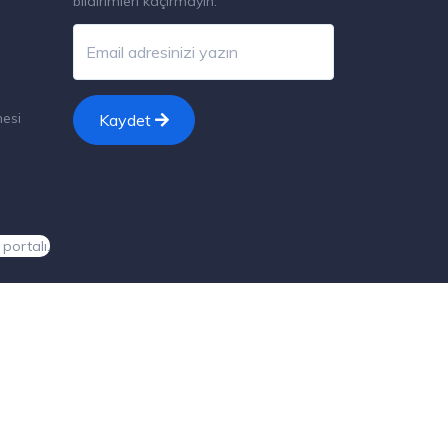
bildirimleri kaçırmayın.
esi
Kaydet