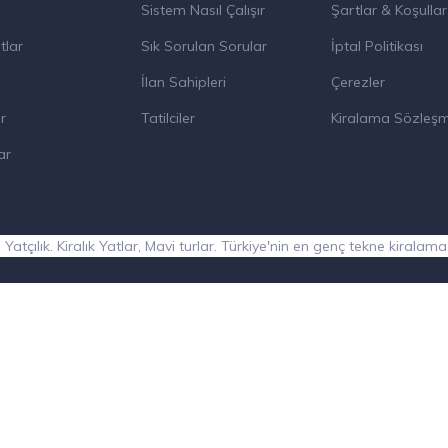
Sistem Nasıl Çalışır
Şartlar & Koşullar
tlar
Sık Sorulan Sorular
İptal Politikası
İlan Sahipleri
Çerezler
r
Tatilciler
Kiralama Sözleşm
ar