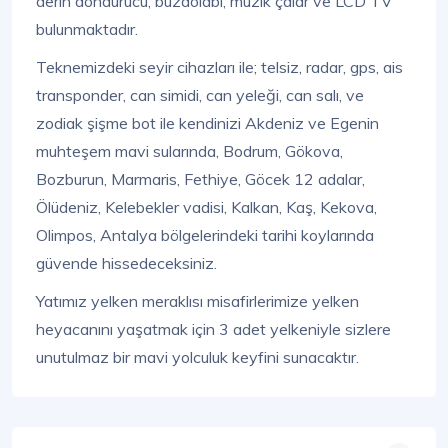
derin dondurucu, buzdolabı, müzik çalar ve LCD TV
bulunmaktadır.
Teknemizdeki seyir cihazları ile; telsiz, radar, gps, ais
transponder, can simidi, can yeleği, can salı, ve
zodiak şişme bot ile kendinizi Akdeniz ve Egenin
muhteşem mavi sularında, Bodrum, Gökova,
Bozburun, Marmaris, Fethiye, Göcek 12 adalar,
Ölüdeniz, Kelebekler vadisi, Kalkan, Kaş, Kekova,
Olimpos, Antalya bölgelerindeki tarihi koylarında
güvende hissedeceksiniz.
Yatımız yelken meraklısı misafirlerimize yelken
heyacanını yaşatmak için 3 adet yelkeniyle sizlere
unutulmaz bir mavi yolculuk keyfini sunacaktır.