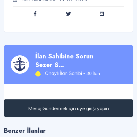
İlan Sahibine Sorun
Sezer S...
Onaylı İlan Sahibi -
30 İlan
Mesaj Göndermek için üye girişi yapın
Benzer İlanlar