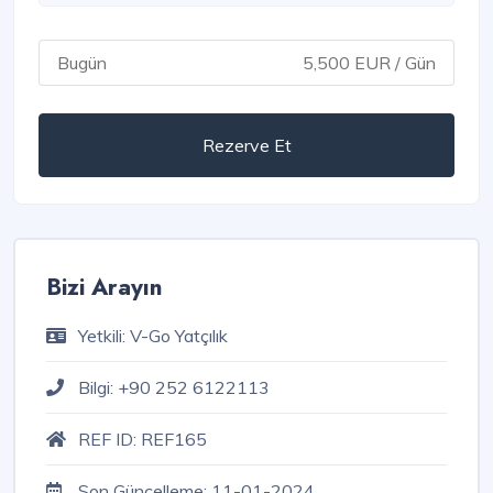
Bugün
5,500 EUR / Gün
Rezerve Et
Bizi Arayın
Yetkili:
V-Go Yatçılık
Bilgi:
+90 252 6122113
REF ID:
REF165
Son Güncelleme:
11-01-2024